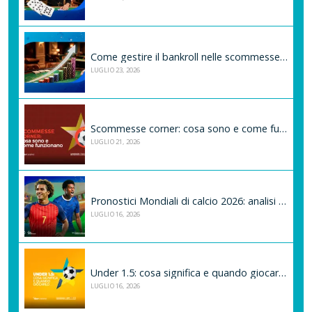
Come gestire il bankroll nelle scommesse: strategie ed errori da evitare
LUGLIO 23, 2026
Scommesse corner: cosa sono e come funzionano
LUGLIO 21, 2026
Pronostici Mondiali di calcio 2026: analisi delle partite e consigli di giornata
LUGLIO 16, 2026
Under 1.5: cosa significa e quando giocarlo?
LUGLIO 16, 2026