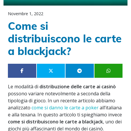
Novembre 1, 2022
Come si
distribuiscono le carte
a blackjack?
Le modalità di
distribuzione delle carte ai casinò
possono variare notevolmente a seconda della
tipologia di gioco. In un recente articolo abbiamo
analizzato
come si danno le carte a poker
all’italiana
e alla texana. In questo articolo ti spieghiamo invece
come si distribuiscono le carte a blackjack
, uno dei
giochi più affascinanti del mondo dei casinò.