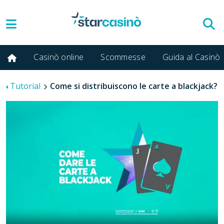
Casinò online
Scommesse
Guida al Casinò
Tutorial
Come si distribuiscono le carte a blackjack?