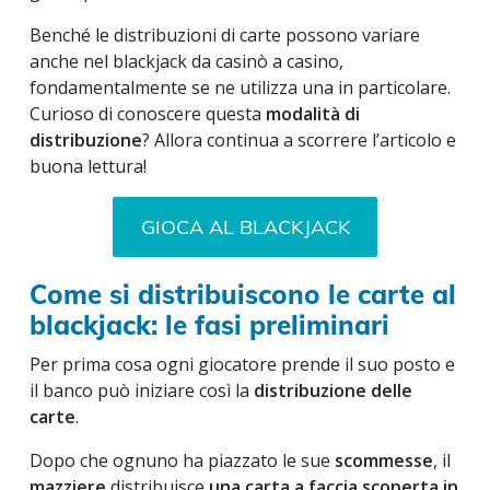
Benché le distribuzioni di carte possono variare
anche nel blackjack da casinò a casino,
fondamentalmente se ne utilizza una in particolare.
Curioso di conoscere questa
modalità di
distribuzione
? Allora continua a scorrere l’articolo e
buona lettura!
GIOCA AL BLACKJACK
Come si distribuiscono le carte al
blackjack: le fasi preliminari
Per prima cosa ogni giocatore prende il suo posto e
il banco può iniziare così la
distribuzione delle
carte
.
Dopo che ognuno ha piazzato le sue
scommesse
, il
mazziere
distribuisce
una carta a faccia scoperta in