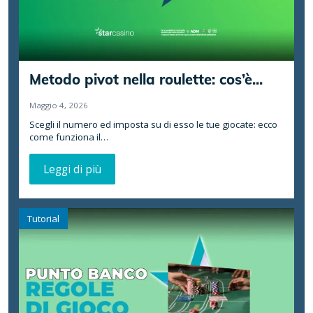
Metodo pivot nella roulette: cos’è...
Maggio 4, 2026
Scegli il numero ed imposta su di esso le tue giocate: ecco
come funziona il…
Leggi di più
Tutorial