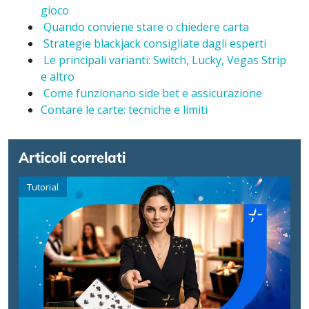
gioco
Quando conviene stare o chiedere carta
Strategie blackjack consigliate dagli esperti
Le principali varianti: Switch, Lucky, Vegas Strip
e altro
Come funzionano side bet e assicurazione
Contare le carte: tecniche e limiti
Articoli correlati
Tutorial