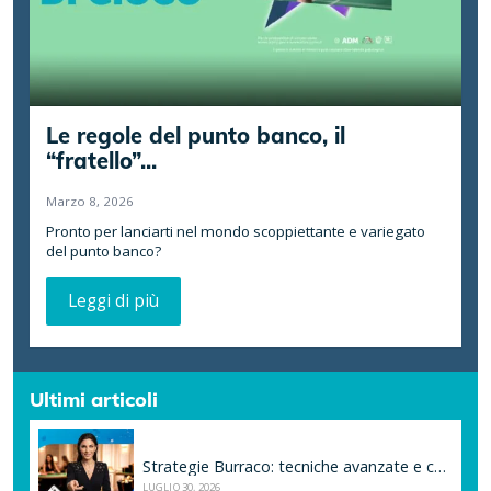
Le regole del punto banco, il
“fratello”...
Marzo 8, 2026
Pronto per lanciarti nel mondo scoppiettante e variegato
del punto banco?
Leggi di più
Ultimi articoli
Strategie Burraco: tecniche avanzate e consigli per vincere
LUGLIO 30, 2026