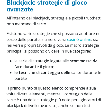
Blackjack: strategie di gioco
avanzate
All’interno del blackjack, strategie e piccoli trucchetti
non mancano di certo.
Esistono varie strategie che si possono adottare nel
corso delle partite, sia nei diversi
casinò online
, sia
nei veri e propri tavoli da gioco. Le macro strategie
principali si possono dividere in due categorie:
la serie di strategie legate alle
scommesse da
fare durante il gioco
;
le tecniche di conteggio delle carte
durante le
partite.
Il primo punto di questo elenco comprende a sua
volta diversi elementi, mentre il conteggio delle
carte è una delle strategie più note per i giocatori di
blackjack di livello avanzato, anche se non tutti