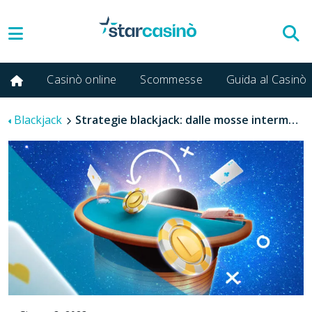
Casinò online
Scommesse
Guida al Casinò
Blackjack
Strategie blackjack: dalle mosse intermedie a quelle più avanzate