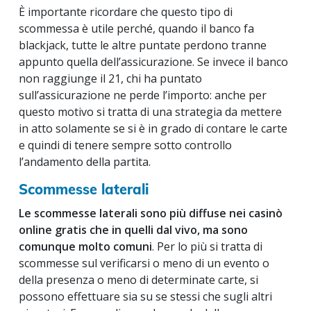
È importante ricordare che questo tipo di
scommessa è utile perché, quando il banco fa
blackjack, tutte le altre puntate perdono tranne
appunto quella dell’assicurazione. Se invece il banco
non raggiunge il 21, chi ha puntato
sull’assicurazione ne perde l’importo: anche per
questo motivo si tratta di una strategia da mettere
in atto solamente se si è in grado di contare le carte
e quindi di tenere sempre sotto controllo
l’andamento della partita.
Scommesse laterali
Le scommesse laterali sono più diffuse nei casinò
online gratis che in quelli dal vivo, ma sono
comunque molto comuni
. Per lo più si tratta di
scommesse sul verificarsi o meno di un evento o
della presenza o meno di determinate carte, si
possono effettuare sia su se stessi che sugli altri