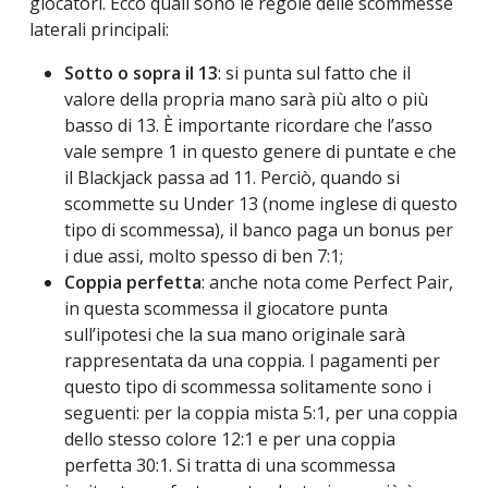
giocatori. Ecco quali sono le regole delle scommesse
laterali principali:
Sotto o sopra il 13
: si punta sul fatto che il
valore della propria mano sarà più alto o più
basso di 13. È importante ricordare che l’asso
vale sempre 1 in questo genere di puntate e che
il Blackjack passa ad 11. Perciò, quando si
scommette su Under 13 (nome inglese di questo
tipo di scommessa), il banco paga un bonus per
i due assi, molto spesso di ben 7:1;
Coppia perfetta
: anche nota come Perfect Pair,
in questa scommessa il giocatore punta
sull’ipotesi che la sua mano originale sarà
rappresentata da una coppia. I pagamenti per
questo tipo di scommessa solitamente sono i
seguenti: per la coppia mista 5:1, per una coppia
dello stesso colore 12:1 e per una coppia
perfetta 30:1. Si tratta di una scommessa