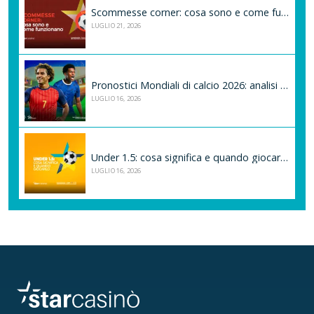
Scommesse corner: cosa sono e come funzionano
LUGLIO 21, 2026
Pronostici Mondiali di calcio 2026: analisi delle partite e consigli di giornata
LUGLIO 16, 2026
Under 1.5: cosa significa e quando giocarlo?
LUGLIO 16, 2026