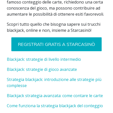
famoso conteggio delle carte, richiedono una certa
conoscenza del gioco, ma possono contribuire ad
aumentare le possibilità di ottenere esiti favorevoli.
Scopri tutto quello che bisogna sapere sui trucchi
blackjack, online e non, insieme a Starcasinò!
REGISTRATI GRATIS A STARCASINÒ
Blackjack: strategie di livello intermedio
Blackjack: strategie di gioco avanzate
Strategia blackjack: introduzione alle strategie più
complesse
Blackjack strategia avanzata: come contare le carte
Come funziona la strategia blackjack del conteggio