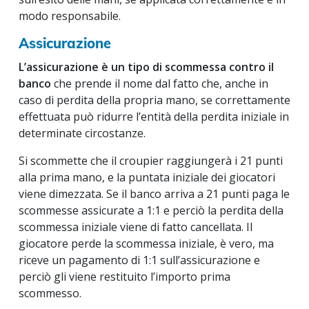
modo responsabile.
Assicurazione
L’assicurazione è un tipo di scommessa contro il
banco
che prende il nome dal fatto che, anche in
caso di perdita della propria mano, se correttamente
effettuata può ridurre l’entità della perdita iniziale in
determinate circostanze.
Si scommette che il croupier raggiungerà i 21 punti
alla prima mano, e la puntata iniziale dei giocatori
viene dimezzata. Se il banco arriva a 21 punti paga le
scommesse assicurate a 1:1 e perciò la perdita della
scommessa iniziale viene di fatto cancellata. Il
giocatore perde la scommessa iniziale, è vero, ma
riceve un pagamento di 1:1 sull’assicurazione e
perciò gli viene restituito l’importo prima
scommesso.