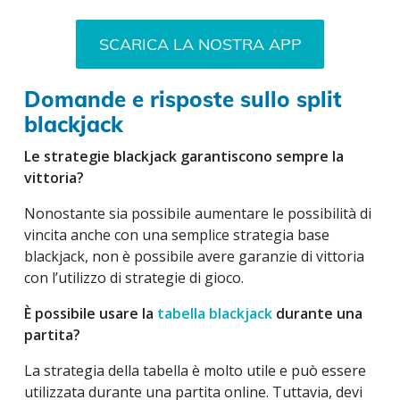
SCARICA LA NOSTRA APP
Domande e risposte sullo split
blackjack
Le strategie blackjack garantiscono sempre la
vittoria?
Nonostante sia possibile aumentare le possibilità di
vincita anche con una semplice strategia base
blackjack, non è possibile avere garanzie di vittoria
con l’utilizzo di strategie di gioco.
È possibile usare la
tabella blackjack
durante una
partita?
La strategia della tabella è molto utile e può essere
utilizzata durante una partita online. Tuttavia, devi