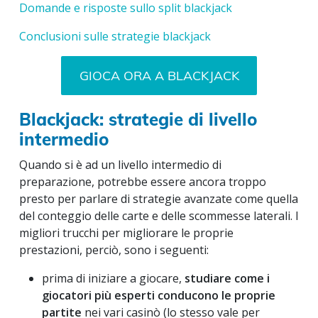
Domande e risposte sullo split blackjack
Conclusioni sulle strategie blackjack
GIOCA ORA A BLACKJACK
Blackjack: strategie di livello
intermedio
Quando si è ad un livello intermedio di
preparazione, potrebbe essere ancora troppo
presto per parlare di strategie avanzate come quella
del conteggio delle carte e delle scommesse laterali. I
migliori trucchi per migliorare le proprie
prestazioni, perciò, sono i seguenti:
prima di iniziare a giocare,
studiare come i
giocatori più esperti conducono le proprie
partite
nei vari casinò (lo stesso vale per