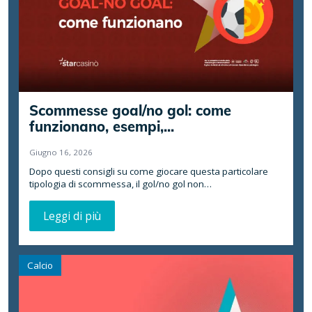
Scommesse goal/no gol: come
funzionano, esempi,...
Giugno 16, 2026
Dopo questi consigli su come giocare questa particolare
tipologia di scommessa, il gol/no gol non…
Leggi di più
Calcio