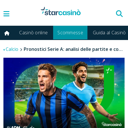
Casinò online
Scommesse
Guida al Casinò
Calcio
Pronostici Serie A: analisi delle partite e consigli per la 38ª giornata