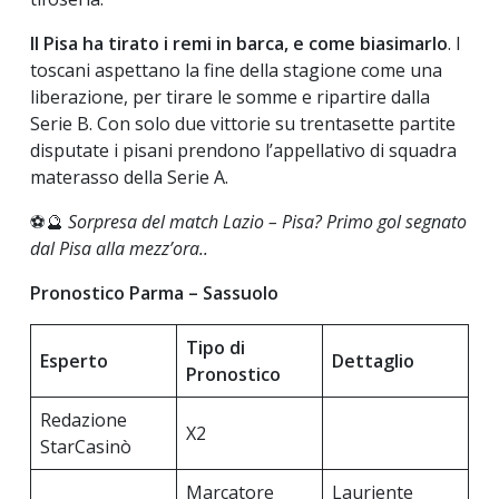
Il Pisa ha tirato i remi in barca, e come biasimarlo
. I
toscani aspettano la fine della stagione come una
liberazione, per tirare le somme e ripartire dalla
Serie B. Con solo due vittorie su trentasette partite
disputate i pisani prendono l’appellativo di squadra
materasso della Serie A.
⚽️🔮
Sorpresa del match Lazio – Pisa? Primo gol segnato
dal Pisa alla mezz’ora..
Pronostico Parma – Sassuolo
Tipo di
Esperto
Dettaglio
Pronostico
Redazione
X2
StarCasinò
Marcatore
Lauriente