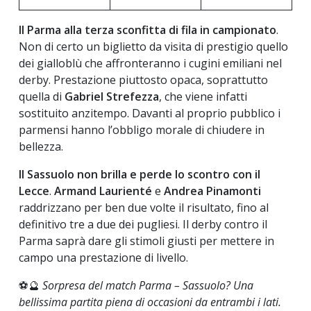
Il Parma alla terza sconfitta di fila in campionato
.
Non di certo un biglietto da visita di prestigio quello
dei gialloblù che affronteranno i cugini emiliani nel
derby. Prestazione piuttosto opaca, soprattutto
quella di
Gabriel Strefezza
, che viene infatti
sostituito anzitempo. Davanti al proprio pubblico i
parmensi hanno l’obbligo morale di chiudere in
bellezza.
Il Sassuolo non brilla e perde lo scontro con il
Lecce
.
Armand Laurienté
e
Andrea Pinamonti
raddrizzano per ben due volte il risultato, fino al
definitivo tre a due dei pugliesi. Il derby contro il
Parma saprà dare gli stimoli giusti per mettere in
campo una prestazione di livello.
⚽️🔮
Sorpresa del match Parma – Sassuolo? Una
bellissima partita piena di occasioni da entrambi i lati.