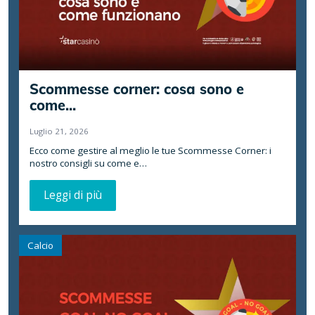
Scommesse corner: cosa sono e
come...
Luglio 21, 2026
Ecco come gestire al meglio le tue Scommesse Corner: i
nostro consigli su come e…
Leggi di più
Calcio