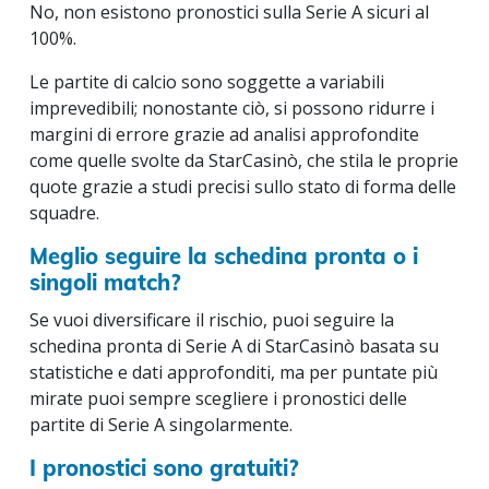
No, non esistono pronostici sulla Serie A sicuri al
100%.
Le partite di calcio sono soggette a variabili
imprevedibili; nonostante ciò, si possono ridurre i
margini di errore grazie ad analisi approfondite
come quelle svolte da StarCasinò, che stila le proprie
quote grazie a studi precisi sullo stato di forma delle
squadre.
Meglio seguire la schedina pronta o i
singoli match?
Se vuoi diversificare il rischio, puoi seguire la
schedina pronta di Serie A di StarCasinò basata su
statistiche e dati approfonditi, ma per puntate più
mirate puoi sempre scegliere i pronostici delle
partite di Serie A singolarmente.
I pronostici sono gratuiti?