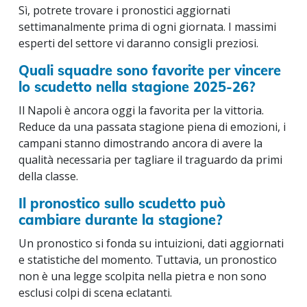
Sì, potrete trovare i pronostici aggiornati
settimanalmente prima di ogni giornata. I massimi
esperti del settore vi daranno consigli preziosi.
Quali squadre sono favorite per vincere
lo scudetto nella stagione 2025-26?
Il Napoli è ancora oggi la favorita per la vittoria.
Reduce da una passata stagione piena di emozioni, i
campani stanno dimostrando ancora di avere la
qualità necessaria per tagliare il traguardo da primi
della classe.
Il pronostico sullo scudetto può
cambiare durante la stagione?
Un pronostico si fonda su intuizioni, dati aggiornati
e statistiche del momento. Tuttavia, un pronostico
non è una legge scolpita nella pietra e non sono
esclusi colpi di scena eclatanti.