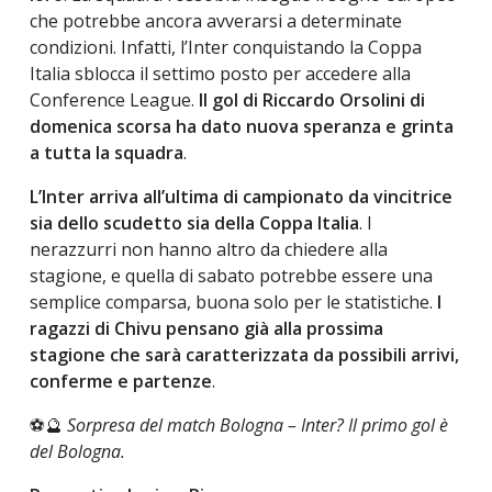
che potrebbe ancora avverarsi a determinate
condizioni. Infatti, l’Inter conquistando la Coppa
Italia sblocca il settimo posto per accedere alla
Conference League.
Il gol di
Riccardo Orsolini di
domenica scorsa ha dato nuova speranza e grinta
a tutta la squadra
.
L’Inter arriva all’ultima di campionato da vincitrice
sia dello scudetto sia della Coppa Italia
. I
nerazzurri non hanno altro da chiedere alla
stagione, e quella di sabato potrebbe essere una
semplice comparsa, buona solo per le statistiche.
I
ragazzi di Chivu pensano già alla prossima
stagione che sarà caratterizzata da possibili arrivi,
conferme e partenze
.
⚽️🔮
Sorpresa del match Bologna – Inter? Il primo gol è
del Bologna.