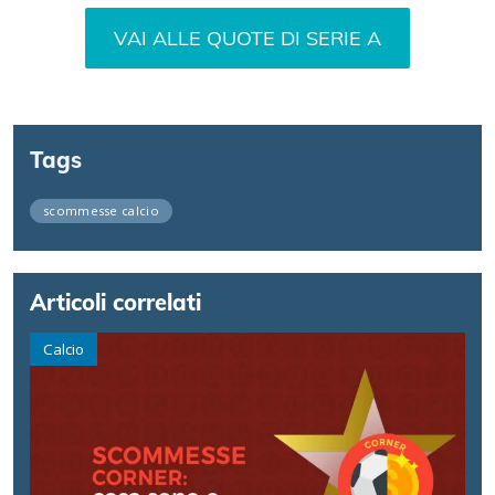
VAI ALLE QUOTE DI SERIE A
Tags
scommesse calcio
Articoli correlati
Calcio