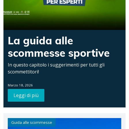
La guida alle
scommesse sportive
In questo capitolo i suggerimenti per tutti gli
scommettitori!
Marzo 18, 2026
Leggi di più
Guida alle scommesse