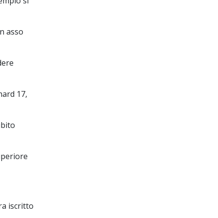
sempio si
un asso
dere
hard 17,
ubito
uperiore
a iscritto