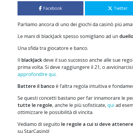
Facebook
Twitter
Parliamo ancora di uno dei giochi da casinò più amati,
Le mani di blackJack spesso somigliano ad un
d
u
ell
Una sfida tra giocatore e banco.
Il
blackJack
deve il suo successo anche alle sue rego
prima volta. Si deve raggiungere il 21, o avvicinarcis
approfondire qui
.
Battere il banco
è l’altra regola intuitiva e fondame
Se questi concetti bastano per far innamorare le p
tutte le regole
, anche le più sofisticate,
qui
ad esemp
ottimizzare le possibilità di vincita.
Vediamo di seguito
le regole a cui si deve attenere
su StarCasinò!