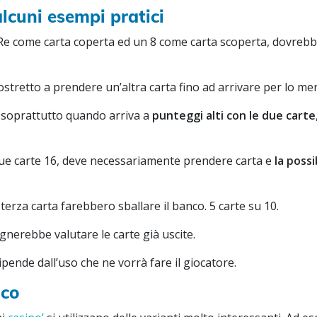
lcuni esempi pratici
 Re come carta coperta ed un 8 come carta scoperta, dovreb
costretto a prendere un’altra carta fino ad arrivare per lo me
co soprattutto quando arriva a
punteggi alti con le due carte
due carte 16, deve necessariamente prendere carta e
la possib
erza carta farebbero sballare il banco. 5 carte su 10.
ognerebbe valutare le carte già uscite.
dipende dall’uso che ne vorrà fare il giocatore.
nco