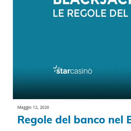
Maggio 12, 2020
Regole del banco nel 