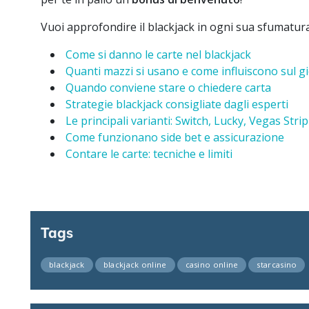
Vuoi approfondire il blackjack in ogni sua sfumatura? 
Come si danno le carte nel blackjack
Quanti mazzi si usano e come influiscono sul g
Quando conviene stare o chiedere carta
Strategie blackjack consigliate dagli esperti
Le principali varianti: Switch, Lucky, Vegas Strip
Come funzionano side bet e assicurazione
Contare le carte: tecniche e limiti
Tags
blackjack
blackjack online
casino online
starcasino