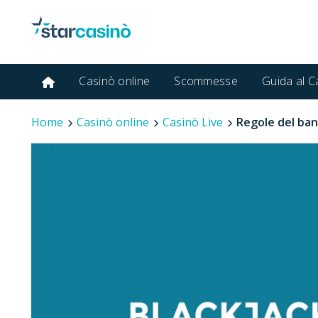
Casinò online
Scommesse
Guida al C
Home
Casinò online
Casinò Live
Regole del ban