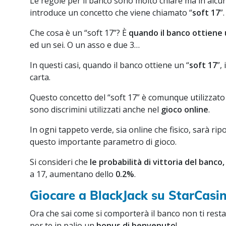
Le regole per il banco sono molto chiare ma in alcu
introduce un concetto che viene chiamato “
soft 17
”.
Che cosa è un “soft 17”? È
quando il banco ottiene 
ed un sei. O un asso e due 3…
In questi casi, quando il banco ottiene un “
soft 17
”,
carta.
Questo concetto del “soft 17” è comunque utilizzato 
sono discrimini utilizzati anche nel
gioco online
.
In ogni tappeto verde, sia online che fisico, sarà rip
questo importante parametro di gioco.
Si consideri che
le probabilità di vittoria del banco
a 17, aumentano dello
0.2%
.
Giocare a BlackJack su StarCasi
Ora che sai come si comporterà il banco non ti resta
per te in palio un
bonus di benvenuto
!