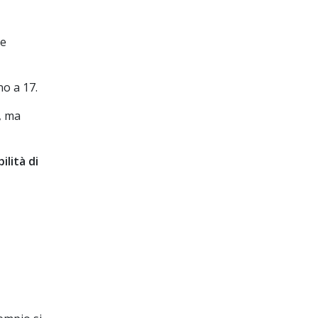
be
no a 17.
, ma
ilità di