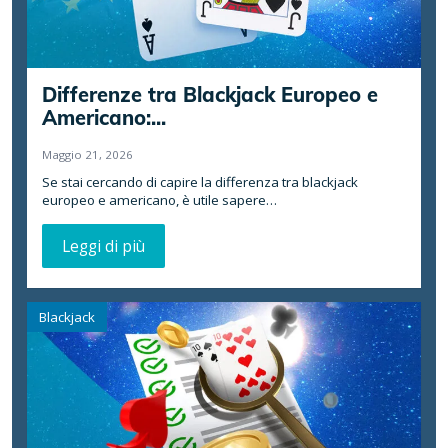
Differenze tra Blackjack Europeo e
Americano:...
Maggio 21, 2026
Se stai cercando di capire la differenza tra blackjack
europeo e americano, è utile sapere…
Leggi di più
Blackjack