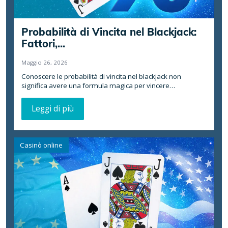
Probabilità di Vincita nel Blackjack:
Fattori,...
Maggio 26, 2026
Conoscere le probabilità di vincita nel blackjack non
significa avere una formula magica per vincere…
Leggi di più
Casinò online