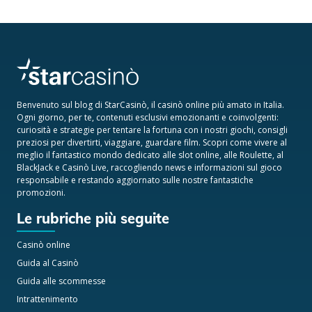
Benvenuto sul blog di
StarCasinò
, il casinò online più amato in Italia.
Ogni giorno, per te, contenuti esclusivi emozionanti e coinvolgenti:
curiosità e strategie per tentare la fortuna con i nostri
giochi
, consigli
preziosi per divertirti, viaggiare, guardare film. Scopri come vivere al
meglio il fantastico mondo dedicato alle
slot online
, alle
Roulette
, al
BlackJack
e
Casinò Live
, raccogliendo news e
informazioni sul gioco
responsabile
e restando aggiornato sulle nostre fantastiche
promozioni
.
Le rubriche più seguite
Casinò online
Guida al Casinò
Guida alle scommesse
Intrattenimento