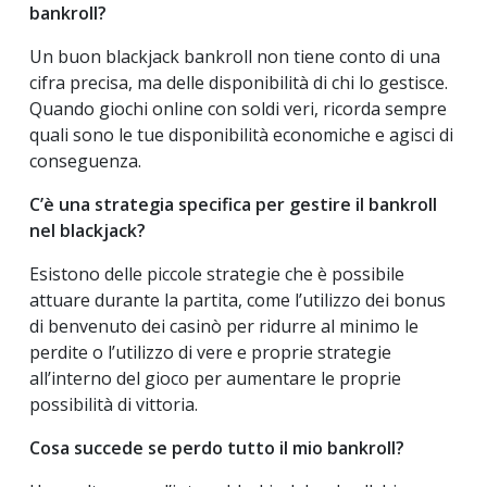
bankroll?
Un buon blackjack bankroll non tiene conto di una
cifra precisa, ma delle disponibilità di chi lo gestisce.
Quando giochi online con soldi veri, ricorda sempre
quali sono le tue disponibilità economiche e agisci di
conseguenza.
C’è una strategia specifica per gestire il bankroll
nel blackjack?
Esistono delle piccole strategie che è possibile
attuare durante la partita, come l’utilizzo dei bonus
di benvenuto dei casinò per ridurre al minimo le
perdite o l’utilizzo di vere e proprie strategie
all’interno del gioco per aumentare le proprie
possibilità di vittoria.
Cosa succede se perdo tutto il mio bankroll?