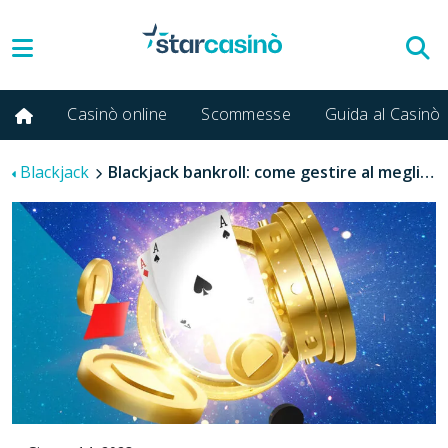
Casinò online
Scommesse
Guida al Casinò
Blackjack
Blackjack bankroll: come gestire al meglio i propri fondi a blackjack