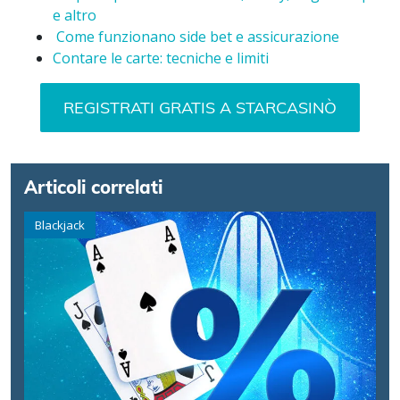
e altro
Come funzionano side bet e assicurazione
Contare le carte: tecniche e limiti
REGISTRATI GRATIS A STARCASINÒ
Articoli correlati
Blackjack