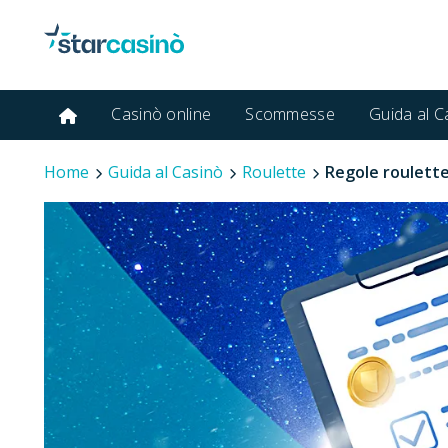
Casinò online
Scommesse
Guida al C
Home
Guida al Casinò
Roulette
Regole roulett