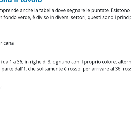
 comprende anche la tabella dove segnare le puntate. Esistono 
fondo verde, è diviso in diversi settori, questi sono i princip
ricana;
da 1 a 36, in righe di 3, ognuno con il proprio colore, altern
parte dall’1, che solitamente è rosso, per arrivare al 36, ro
i: