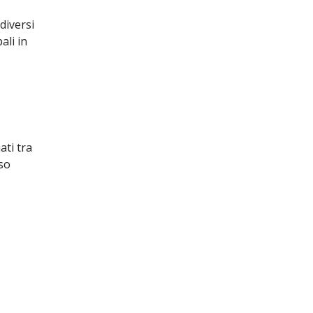
diversi
ali in
ati tra
sso