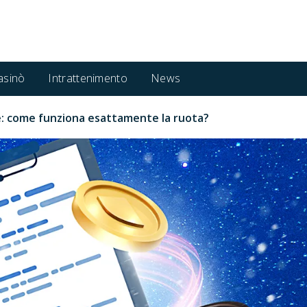
asinò
Intrattenimento
News
e: come funziona esattamente la ruota?