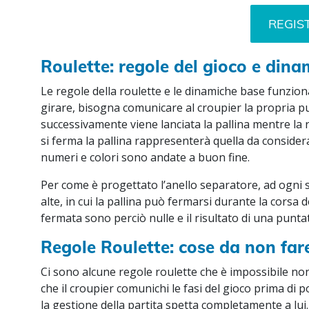
REGIS
Roulette: regole del gioco e dina
Le regole della roulette e le dinamiche base funzion
girare, bisogna comunicare al croupier la propria p
successivamente viene lanciata la pallina mentre la r
si ferma la pallina rappresenterà quella da conside
numeri e colori sono andate a buon fine.
Per come è progettato l’anello separatore, ad ogni 
alte, in cui la pallina può fermarsi durante la corsa de
fermata sono perciò nulle e il risultato di una punta
Regole Roulette: cose da non far
Ci sono alcune regole roulette che è impossibile no
che il croupier comunichi le fasi del gioco prima di 
la gestione della partita spetta completamente a lui