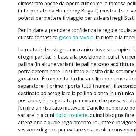
dimostrato anche da opere cult come la famosa pellic
(interpretato da Humphrey Bogart) mostra il suo ve
potersi permettere il viaggio per salvarsi negli Stati 
Per iniziare a prendere confidenza le regole roulet
questo fantastico
gioco da tavolo
: la ruota e la tabe
La ruota: è il sostegno meccanico dove si compie il “
di ogni partita: in base alla posizione in cui si fermer
pallina (in alcune varianti le palline sono addirittura 
potrà determinare il risultato e l’esito della scomme
giocatore. È composta da due anelli: uno numerato 
separatore. Il primo riporta tutti i numeri, il secondo
destinato ad accogliere la pallina bianca in un’unica
posizione, è progettato per evitare che possa sbalza
fornire un risultato mutevole. L’anello numerato p
variare in alcuni
tipi di roulette
, quindi bisogna fare
attenzione a quale regolamento roulette è in vigore
sessione di gioco per evitare spiacevoli inconvenient