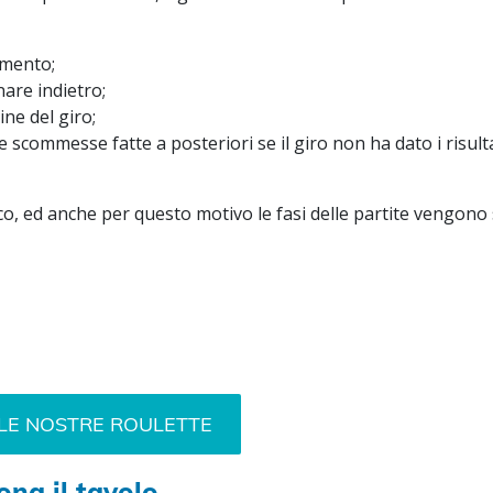
imento;
are indietro;
ne del giro;
 scommesse fatte a posteriori se il giro non ha dato i risult
co, ed anche per questo motivo le fasi delle partite vengono
LE NOSTRE ROULETTE
ona il tavolo