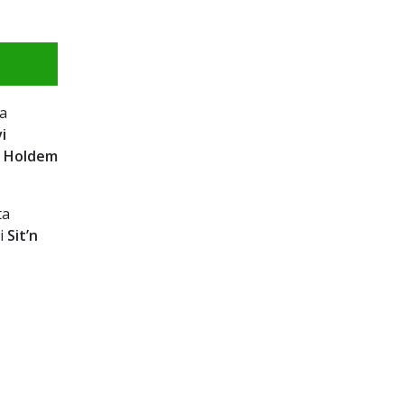
ca
i
è
Holdem
ta
ai
Sit’n