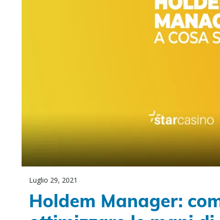
Luglio 29, 2021
Holdem Manager: come