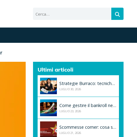
r
Ultimi articoli
Strategie Burraco: tecniche avanzate e consigli per vincere
LUGLIO 30, 2026
Come gestire il bankroll nelle scommesse: strategie ed errori da evitare
LUGLIO 23, 2026
Scommesse corner: cosa sono e come funzionano
LUGLIO 21, 2026