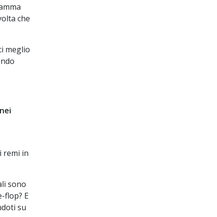
gramma
volta che
ci meglio
endo
nei
i remi in
ali sono
e-flop? E
ndoti su