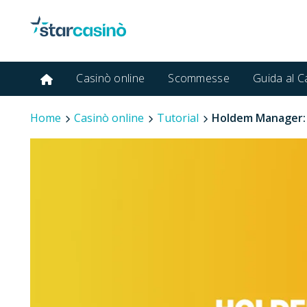
Casinò online
Scommesse
Guida al C
Home
Casinò online
Tutorial
Holdem Manager: c