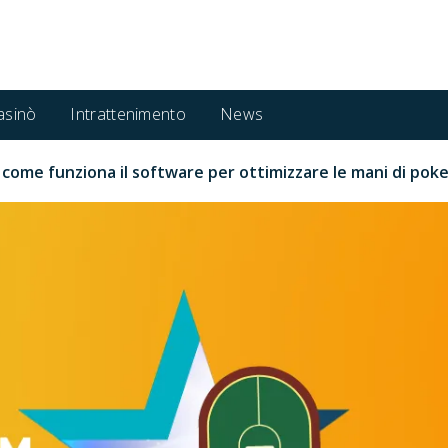
asinò
Intrattenimento
News
ome funziona il software per ottimizzare le mani di poke