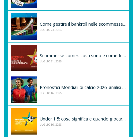
Come gestire il bankroll nelle scommesse: strategie ed errori da evitare
LUGLIO 23, 2026
Scommesse corner: cosa sono e come funzionano
LUGLIO 21, 2026
Pronostici Mondiali di calcio 2026: analisi delle partite e consigli di giornata
LUGLIO 16, 2026
Under 1.5: cosa significa e quando giocarlo?
LUGLIO 16, 2026