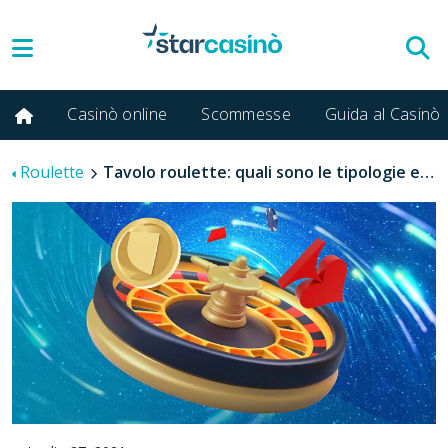
Casinò online
Scommesse
Guida al Casinò
Roulette
Tavolo roulette: quali sono le tipologie e come giocarle