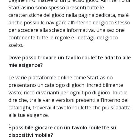
pagine informative di un preciso gioco. All’interno di
StarCasinò sono spesso presenti tutte le
caratteristiche del gioco nella pagina dedicata, ma è
anche possibile navigare all’interno del gioco stesso
per accedere alla scheda informativa, una sezione
contenente tutte le regole e i dettagli del gioco
scelto.
Dove posso trovare un tavolo roulette adatto alle
mie esigenze?
Le varie piattaforme online come StarCasinò
presentano un catalogo di giochi incredibilmente
vasto, ricco di varianti per ogni tipo di gioco. Inutile
dire che, tra le varie versioni presenti all’interno dei
cataloghi, troverai il tavolo roulette che più si adatta
alle tue esigenze.
È possibile giocare con un tavolo roulette su
dispositivi mobile?