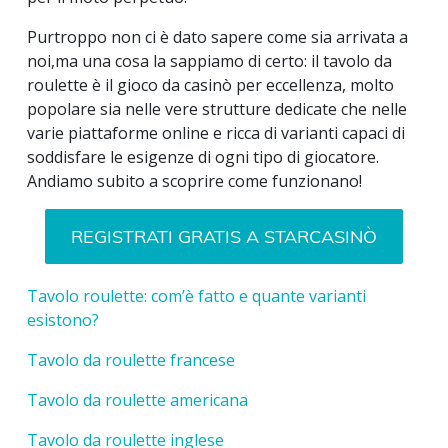
Purtroppo non ci è dato sapere come sia arrivata a
noi,ma una cosa la sappiamo di certo: il tavolo da
roulette è il gioco da casinò per eccellenza, molto
popolare sia nelle vere strutture dedicate che nelle
varie piattaforme online e ricca di varianti capaci di
soddisfare le esigenze di ogni tipo di giocatore.
Andiamo subito a scoprire come funzionano!
REGISTRATI GRATIS A STARCASINÒ
Tavolo roulette: com’è fatto e quante varianti
esistono?
Tavolo da roulette francese
Tavolo da roulette americana
Tavolo da roulette inglese