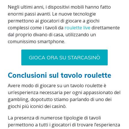
Negli ultimi anni, i dispositivi mobili hanno fatto
enormi passi avanti. Le nuove tecnologie
permettono ai giocatori di giocare a giochi
complessi come i tavoli da
roulette live
direttamente
dal proprio divano di casa, utilizzando un
comunissimo smartphone.
GIOCA ORA SU STARCASINÒ
Conclusioni sul tavolo roulette
Avere modo di giocare su un tavolo roulette è
un’esperienza necessaria per ogni appassionato del
gambling, dopotutto stiamo parlando di uno dei
giochi più iconici dei casinò.
La presenza di numerose tipologie di tavoli
permettono a tutti i giocatori di trovare l’esperienza