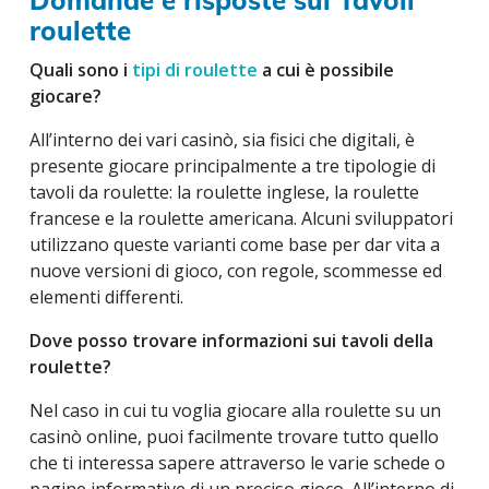
Domande e risposte sui Tavoli
roulette
Quali sono i
tipi di roulette
a cui è possibile
giocare?
All’interno dei vari casinò, sia fisici che digitali, è
presente giocare principalmente a tre tipologie di
tavoli da roulette: la roulette inglese, la roulette
francese e la roulette americana. Alcuni sviluppatori
utilizzano queste varianti come base per dar vita a
nuove versioni di gioco, con regole, scommesse ed
elementi differenti.
Dove posso trovare informazioni sui tavoli della
roulette?
Nel caso in cui tu voglia giocare alla roulette su un
casinò online, puoi facilmente trovare tutto quello
che ti interessa sapere attraverso le varie schede o