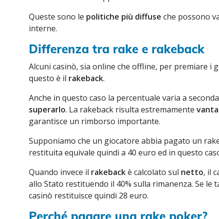
Queste sono le
politiche più diffuse
che possono var
interne.
Differenza tra rake e rakeback
Alcuni casinò, sia online che offline, per premiare i g
questo è il
rakeback
.
Anche in questo caso la percentuale varia a seconda
superarlo
. La rakeback risulta estremamente
vanta
garantisce un rimborso importante.
Supponiamo che un giocatore abbia pagato un rake d
restituita equivale quindi a 40 euro ed in questo caso
Quando invece il
rakeback
è calcolato sul
netto
, il
allo Stato restituendo il 40% sulla rimanenza. Se le 
casinò restituisce quindi 28 euro.
Perché pagare una rake poker?