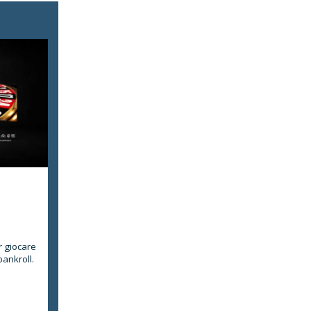
r giocare
bankroll.