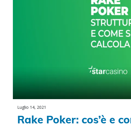
Luglio 14, 2021
Rake Poker: cos’è e co