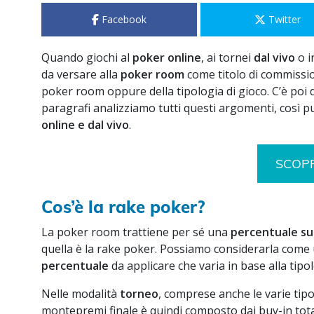
Facebook
Twitter
Quando giochi al
poker online
, ai tornei
dal vivo
o i
da versare alla
poker room
come titolo di commissio
poker room oppure della tipologia di gioco. C’è poi
paragrafi analizziamo tutti questi argomenti, così 
online e dal vivo
.
SCOPR
Cos’è la rake poker?
La poker room trattiene per sé una
percentuale sul
quella è la rake poker. Possiamo considerarla come
percentuale
da applicare che varia in base alla tipol
Nelle modalità
torneo
, comprese anche le varie tipo
montepremi finale è quindi composto dai buy-in total