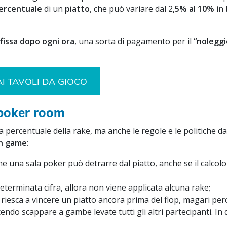
ercentuale
di un
piatto
, che può variare dal 2
,5% al 10%
in 
fissa dopo ogni ora
, una sorta di pagamento per il
“noleggi
AI TAVOLI DA GIOCO
 poker room
rcentuale della rake, ma anche le regole e le politiche da
h game
:
e una sala poker può detrarre dal piatto, anche se il calcolo
eterminata cifra, allora non viene applicata alcuna rake;
 riesca a vincere un piatto ancora prima del flop, magari pe
cendo scappare a gambe levate tutti gli altri partecipanti. In 