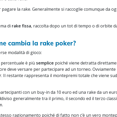
er pagare la rake. Generalmente si raccoglie comunque da og
tema di
rake fissa
, raccolta dopo un tot di tempo o di orbite da 
ome cambia la rake poker?
rse modalità di gioco:
 percentuale è più
semplice
poiché viene detratta direttame
tore deve versare per partecipare ad un torneo. Ovviamente
r
. Il restante rappresenta il montepremi totale che viene sud
rtecipanti con un buy-in da 10 euro ed una rake da un euro.
viso generalmente tra il primo, il secondo ed il terzo classif
m.
stesso ragionamento poiché di fatto non c’è un vero montep