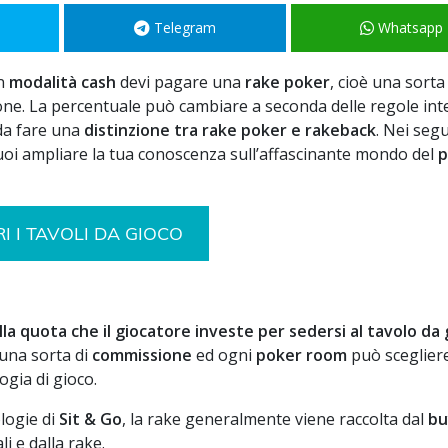
Telegram
Whatsapp
n
modalità cash
devi pagare una
rake poker
, cioè una sorta
ne. La percentuale può cambiare a seconda delle regole int
 da fare una
distinzione tra rake poker e rakeback
. Nei seg
puoi ampliare la tua conoscenza sull’affascinante mondo del
p
I I TAVOLI DA GIOCO
la quota che il giocatore investe per sedersi al tavolo da 
 una sorta di
commissione
ed ogni
poker room
può scegliere
ogia di gioco.
logie di
Sit & Go
, la rake generalmente viene raccolta dal
bu
i e dalla rake.