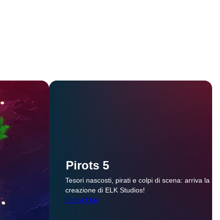
Pirots 5
Tesori nascosti, pirati e colpi di scena: arriva la n
creazione di ELK Studios!
Gioca Ora