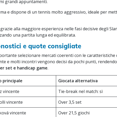
imi grandi appuntamenti.
rma e dispone di un tennis molto aggressivo, ideale per met
, grazie alla maggiore esperienza nelle fasi decisive degli Sla
zzando una partita lunga ed equilibrata.
ostici e quote consigliate
ortante selezionare mercati coerenti con le caratteristiche d
ilmente e molti incontri vengono decisi da pochi punti, rendendo
ver set e handicap game
.
 principale
Giocata alternativa
tz vincente
Tie-break nel match: sì
olli vincente
Over 3,5 set
ková vincente
Over 21,5 giochi