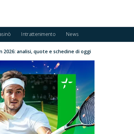
asinò
Intrattenimento
News
 2026: analisi, quote e schedine di oggi