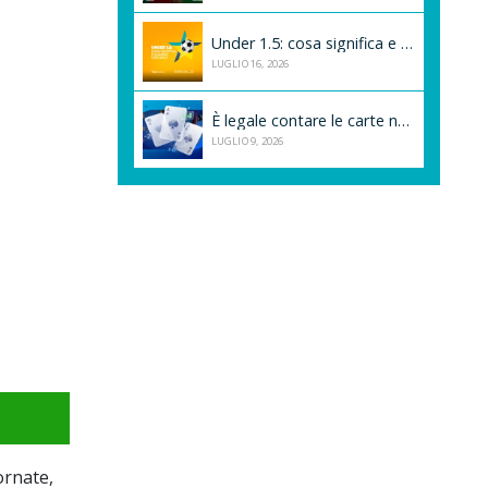
Under 1.5: cosa significa e quando giocarlo?
LUGLIO 16, 2026
È legale contare le carte nel blackjack online? Cosa succede davvero
LUGLIO 9, 2026
ornate,