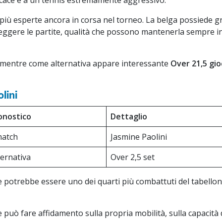
 più esperte ancora in corsa nel torneo. La belga possiede 
leggere le partite, qualità che possono mantenerla sempre i
 mentre come alternativa appare interessante
Over 21,5 gio
lini
onostico
Dettaglio
match
Jasmine Paolini
ternativa
Over 2,5 set
e potrebbe essere uno dei quarti più combattuti del tabello
può fare affidamento sulla propria mobilità, sulla capacità 