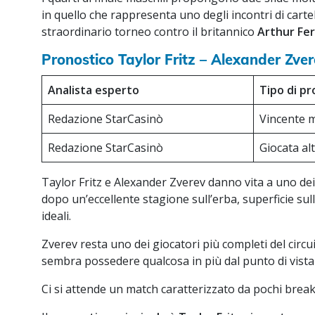
in quello che rappresenta uno degli incontri di cartel
straordinario torneo contro il britannico
Arthur Fe
Pronostico Taylor Fritz – Alexander Zve
Analista esperto
Tipo di pr
Redazione StarCasinò
Vincente 
Redazione StarCasinò
Giocata al
Taylor Fritz e Alexander Zverev danno vita a uno dei
dopo un’eccellente stagione sull’erba, superficie sull
ideali.
Zverev resta uno dei giocatori più completi del circu
sembra possedere qualcosa in più dal punto di vista d
Ci si attende un match caratterizzato da pochi brea