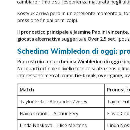
cambiare ritmo e sull’esperienza maturata negli ult
Kostyuk arriva però in un eccellente momento di fo
pressione fin dai primi colpi.
Il
pronostico principale
è
Jasmine Paolini vincente
giocata alternativa
suggerita è
Over 2,5 set
, ipoti
Schedina Wimbledon di oggi: pron
Per costruire una
schedina Wimbledon di oggi
è imp
Nei quarti di finale il livello tecnico si alza sensib
interessanti mercati come
tie-break, over game, o
Match
Pronostico
Taylor Fritz – Alexander Zverev
Taylor Fri
Flavio Cobolli – Arthur Fery
Flavio Cob
Linda Nosková – Elise Mertens
Linda Nos