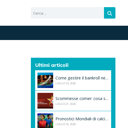
Ultimi articoli
Come gestire il bankroll nelle scommesse: strategie ed errori da evitare
LUGLIO 23, 2026
Scommesse corner: cosa sono e come funzionano
LUGLIO 21, 2026
Pronostici Mondiali di calcio 2026: analisi delle partite e consigli di giornata
LUGLIO 16, 2026