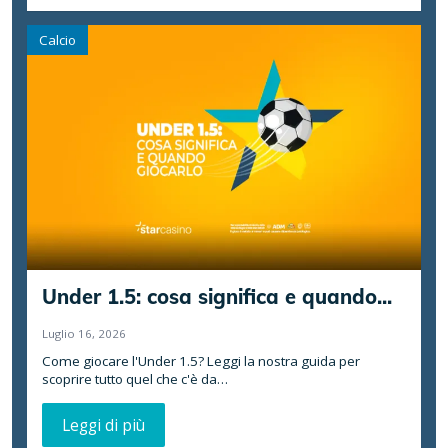
Calcio
Under 1.5: cosa significa e quando...
Luglio 16, 2026
Come giocare l'Under 1.5? Leggi la nostra guida per
scoprire tutto quel che c'è da…
Leggi di più