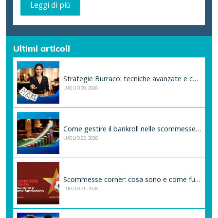
Leggi di più
Ultimi articoli
Strategie Burraco: tecniche avanzate e consigli per vincere
LUGLIO 30, 2026
Come gestire il bankroll nelle scommesse: strategie ed errori da evitare
LUGLIO 23, 2026
Scommesse corner: cosa sono e come funzionano
LUGLIO 21, 2026