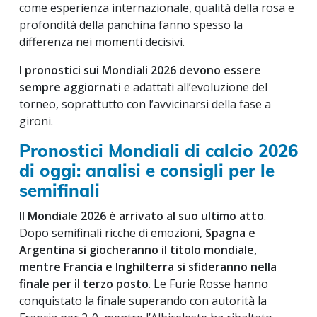
come esperienza internazionale, qualità della rosa e
profondità della panchina fanno spesso la
differenza nei momenti decisivi.
I
pronostici sui Mondiali 2026 devono essere
sempre aggiornati
e adattati all’evoluzione del
torneo, soprattutto con l’avvicinarsi della fase a
gironi.
Pronostici Mondiali di calcio 2026
di oggi: analisi e consigli per le
semifinali
Il Mondiale 2026 è arrivato al suo ultimo atto
.
Dopo semifinali ricche di emozioni,
Spagna e
Argentina si giocheranno il titolo mondiale,
mentre Francia e Inghilterra si sfideranno nella
finale per il terzo posto
. Le Furie Rosse hanno
conquistato la finale superando con autorità la