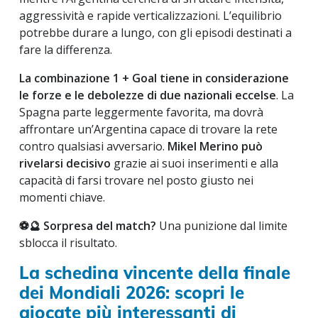
aggressività e rapide verticalizzazioni. L’equilibrio
potrebbe durare a lungo, con gli episodi destinati a
fare la differenza.
La combinazione 1 + Goal tiene in considerazione
le forze e le debolezze di due nazionali eccelse
. La
Spagna parte leggermente favorita, ma dovrà
affrontare un’Argentina capace di trovare la rete
contro qualsiasi avversario.
Mikel Merino può
rivelarsi decisivo
grazie ai suoi inserimenti e alla
capacità di farsi trovare nel posto giusto nei
momenti chiave.
⚽️🔮 Sorpresa del match?
Una punizione dal limite
sblocca il risultato.
La schedina vincente della finale
dei Mondiali 2026: scopri le
giocate più interessanti di