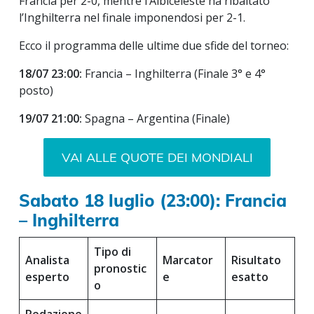
Francia per 2-0, mentre l’Albiceleste ha ribaltato
l’Inghilterra nel finale imponendosi per 2-1.
Ecco il programma delle ultime due sfide del torneo:
18/07 23:00:
Francia – Inghilterra (Finale 3° e 4°
posto)
19/07 21:00:
Spagna – Argentina (Finale)
VAI ALLE QUOTE DEI MONDIALI
Sabato 18 luglio (23:00): Francia
– Inghilterra
Tipo di
Analista
Marcator
Risultato
pronostic
esperto
e
esatto
o