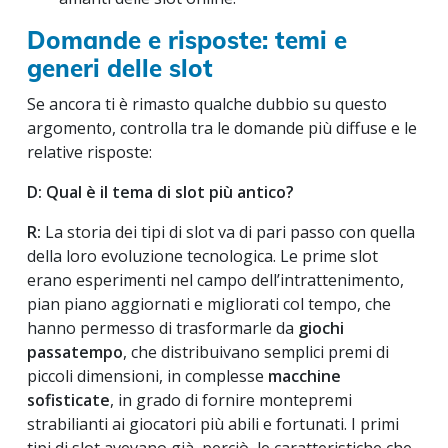
Domande e risposte: temi e
generi delle slot
Se ancora ti è rimasto qualche dubbio su questo
argomento, controlla tra le domande più diffuse e le
relative risposte:
D: Qual è il tema di slot più antico?
R:
La storia dei tipi di slot va di pari passo con quella
della loro evoluzione tecnologica. Le prime slot
erano esperimenti nel campo dell’intrattenimento,
pian piano aggiornati e migliorati col tempo, che
hanno permesso di trasformarle da
giochi
passatempo
, che distribuivano semplici premi di
piccoli dimensioni, in complesse
macchine
sofisticate
, in grado di fornire montepremi
strabilianti ai giocatori più abili e fortunati. I primi
tipi di slot avevano già, perciò, le caratteristiche che