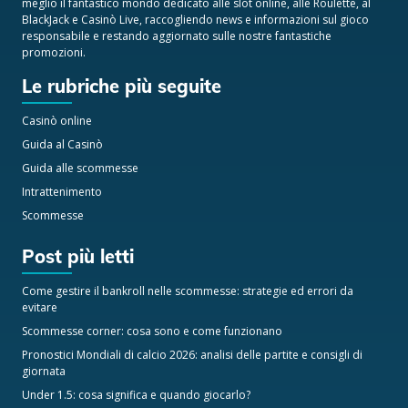
meglio il fantastico mondo dedicato alle
slot online
, alle
Roulette
, al
BlackJack
e
Casinò Live
, raccogliendo news e
informazioni sul gioco
responsabile
e restando aggiornato sulle nostre fantastiche
promozioni
.
Le rubriche più seguite
Casinò online
Guida al Casinò
Guida alle scommesse
Intrattenimento
Scommesse
Post più letti
Come gestire il bankroll nelle scommesse: strategie ed errori da
evitare
Scommesse corner: cosa sono e come funzionano
Pronostici Mondiali di calcio 2026: analisi delle partite e consigli di
giornata
Under 1.5: cosa significa e quando giocarlo?