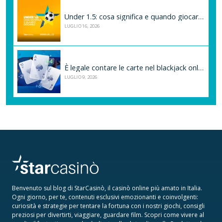
Under 1.5: cosa significa e quando giocarlo?
LUGLIO 16, 2026
È legale contare le carte nel blackjack online? Cosa succede davvero
LUGLIO 9, 2026
Benvenuto sul blog di
StarCasinò
, il casinò online più amato in Italia.
Ogni giorno, per te, contenuti esclusivi emozionanti e coinvolgenti:
curiosità e strategie per tentare la fortuna con i nostri
giochi
, consigli
preziosi per divertirti, viaggiare, guardare film. Scopri come vivere al