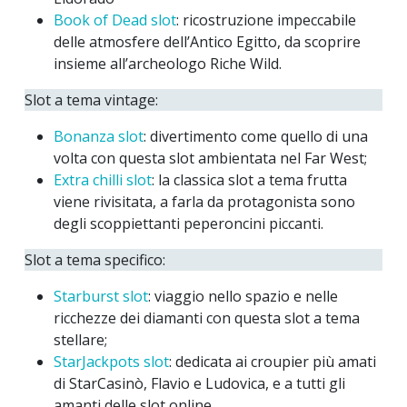
Book of Dead slot
: ricostruzione impeccabile
delle atmosfere dell’Antico Egitto, da scoprire
insieme all’archeologo Riche Wild.
Slot a tema vintage:
Bonanza slot
: divertimento come quello di una
volta con questa slot ambientata nel Far West;
Extra chilli slot
: la classica slot a tema frutta
viene rivisitata, a farla da protagonista sono
degli scoppiettanti peperoncini piccanti.
Slot a tema specifico:
Starburst slot
: viaggio nello spazio e nelle
ricchezze dei diamanti con questa slot a tema
stellare;
StarJackpots slot
: dedicata ai croupier più amati
di StarCasinò, Flavio e Ludovica, e a tutti gli
amanti delle slot online.