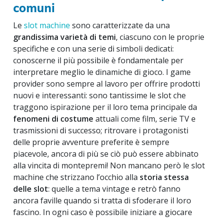
comuni
Le
slot machine
sono caratterizzate da una
grandissima varietà di temi
, ciascuno con le proprie
specifiche e con una serie di simboli dedicati:
conoscerne il più possibile è fondamentale per
interpretare meglio le dinamiche di gioco. I game
provider sono sempre al lavoro per offrire prodotti
nuovi e interessanti: sono tantissime le slot che
traggono ispirazione per il loro tema principale da
fenomeni di costume
attuali come film, serie TV e
trasmissioni di successo; ritrovare i protagonisti
delle proprie avventure preferite è sempre
piacevole, ancora di più se ciò può essere abbinato
alla vincita di montepremi! Non mancano però le slot
machine che strizzano l’occhio alla
storia stessa
delle slot
: quelle a tema vintage e retrò fanno
ancora faville quando si tratta di sfoderare il loro
fascino. In ogni caso è possibile iniziare a giocare