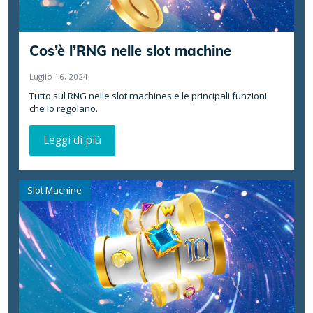
Cos’è l’RNG nelle slot machine
Luglio 16, 2024
Tutto sul RNG nelle slot machines e le principali funzioni
che lo regolano.
Leggi di più
Slot Machine