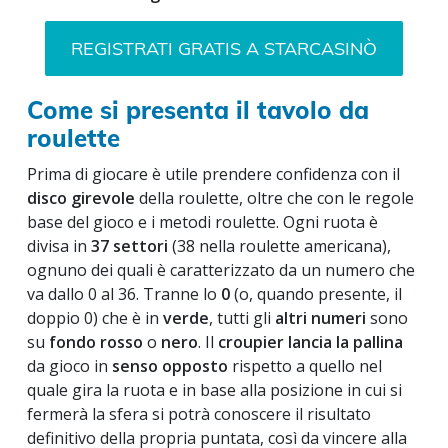
REGISTRATI GRATIS A STARCASINÒ
Come si presenta il tavolo da
roulette
Prima di giocare è utile prendere confidenza con il
disco girevole
della roulette, oltre che con le regole
base del gioco e i metodi roulette. Ogni ruota è
divisa in
37 settori
(38 nella roulette americana),
ognuno dei quali è caratterizzato da un numero che
va dallo 0 al 36. Tranne lo
0
(o, quando presente, il
doppio 0) che è in
verde
, tutti gli
altri numeri
sono
su
fondo rosso
o
nero
. Il
croupier lancia la pallina
da gioco in
senso opposto
rispetto a quello nel
quale gira la ruota e in base alla posizione in cui si
fermerà la sfera si potrà conoscere il risultato
definitivo della propria puntata, così da vincere alla