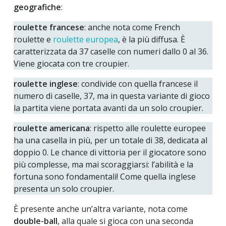
geografiche
:
roulette francese
: anche nota come French
roulette e
roulette europea
, è la più diffusa. È
caratterizzata da 37 caselle con numeri dallo 0 al 36.
Viene giocata con tre croupier.
roulette inglese
: condivide con quella francese il
numero di caselle, 37, ma in questa variante di gioco
la partita viene portata avanti da un solo croupier.
roulette americana
: rispetto alle roulette europee
ha una casella in più, per un totale di 38, dedicata al
doppio 0. Le chance di vittoria per il giocatore sono
più complesse, ma mai scoraggiarsi: l’abilità e la
fortuna sono fondamentali! Come quella inglese
presenta un solo croupier.
È presente anche un’altra variante, nota come
double-ball
, alla quale si gioca con una seconda