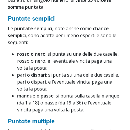
ossia su un singolo numero, si vince
35 volte la
somma puntata
.
Puntate semplici
Le
puntate semplici
, note anche come
chance
semplici
, sono adatte per i meno esperti e sono le
seguenti:
rosso o nero
: si punta su una delle due caselle,
rosso o nero, e l’eventuale vincita paga una
volta la posta;
pari o dispari
: si punta su una delle due caselle,
pari o dispari, e l’eventuale vincita paga una
volta la posta;
manque o passe
: si punta sulla casella manque
(da 1 a 18) o passe (da 19 a 36) e l’eventuale
vincita paga una volta la posta.
Puntate multiple