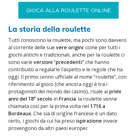
GIOCA ALLA ROULETTE ONLINE
La storia della roulette
Tutti conoscono la roulette, ma pochi sono davvero
al corrente delle sue
vere origini
: come per tutti i
giochi antichi e tradizionali, anche per la roulette ci
sono varie
versioni
“
precedenti
” che hanno
contribuito a regalarle l’aspetto e le regole che ha
oggi. Il primo cenno ufficiale al nome “roulette”, con
riferimento al gioco (che ancora oggi è tra i
protagonisti del mondo dei casinò), risale ai
primi
anni del 18° secolo
in
Francia
: la roulette venne
chiamata così per la prima volta nel
1716 a
Bordeaux
. Che sia di origine francese è un dato
certo, i giochi da cui ha preso
ispirazione
invece
provengono da altri paesi europei: