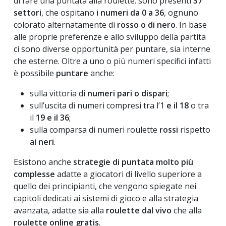
di fare una puntata alla roulette: sono presenti
37
settori
, che ospitano
i numeri da 0 a 36
, ognuno
colorato alternatamente di
rosso o di nero
. In base
alle proprie preferenze e allo sviluppo della partita
ci sono diverse opportunità per puntare, sia interne
che esterne. Oltre a uno o più numeri specifici infatti
è possibile
puntare
anche:
sulla vittoria di
numeri pari o dispari
;
sull’uscita di numeri compresi tra l’1
e il 18
o tra
il
19 e il 36
;
sulla comparsa di numeri roulette
rossi
rispetto
ai
neri
.
Esistono anche
strategie di puntata molto più
complesse
adatte a giocatori di livello superiore a
quello dei principianti, che vengono spiegate nei
capitoli dedicati ai sistemi di gioco e alla strategia
avanzata, adatte sia alla
roulette dal vivo
che alla
roulette online gratis
.