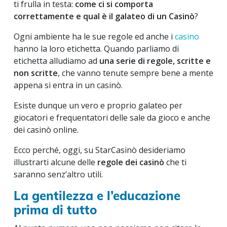
ti frulla in testa:
come ci si comporta
correttamente e qual è il galateo di un Casinò
?
Ogni ambiente ha le sue regole ed anche i
casino
hanno la loro etichetta. Quando parliamo di
etichetta alludiamo ad
una serie di regole, scritte e
non scritte
, che vanno tenute sempre bene a mente
appena si entra in un casinò.
Esiste dunque un vero e proprio galateo per
giocatori e frequentatori delle sale da gioco e anche
dei casinò online.
Ecco perché, oggi, su StarCasinò desideriamo
illustrarti alcune delle
regole dei casinò
che ti
saranno senz’altro utili.
La gentilezza e l’educazione
prima di tutto