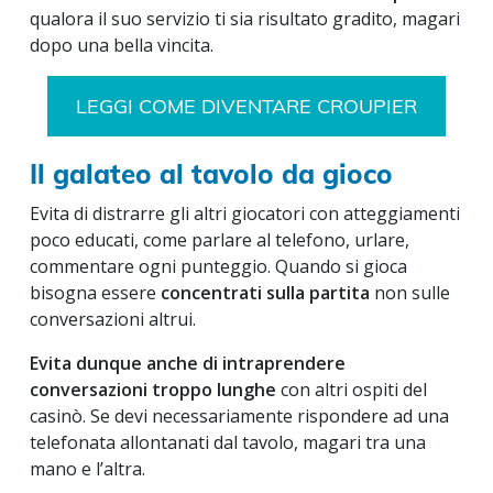
qualora il suo servizio ti sia risultato gradito, magari
dopo una bella vincita.
LEGGI COME DIVENTARE CROUPIER
Il galateo al tavolo da gioco
Evita di distrarre gli altri giocatori con atteggiamenti
poco educati, come parlare al telefono, urlare,
commentare ogni punteggio. Quando si gioca
bisogna essere
concentrati sulla partita
non sulle
conversazioni altrui.
Evita dunque anche di intraprendere
conversazioni troppo lunghe
con altri ospiti del
casinò. Se devi necessariamente rispondere ad una
telefonata allontanati dal tavolo, magari tra una
mano e l’altra.