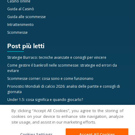
Casinò online
Guida al Casinò
Guida alle scommesse
Intrattenimento
Scommesse
Post più letti
Strategie Burraco: tecniche avanzate e consigli per vincere
Come gestire il bankroll nelle scommesse: strategie ed errori da
evitare
Scommesse corner: cosa sono e come funzionano
Pronostici Mondiali di calcio 2026: analisi delle partite e consigli di
giornata
Under 1.5: cosa significa e quando giocarlo?
By clicking “Accept All Cookies”, you agree to the storing of
cookies on your device to enhance site navigation, analyze
site usage, and assist in our marketing efforts.
Copyright © 2026
Cookies Settings
Accept All Cookies