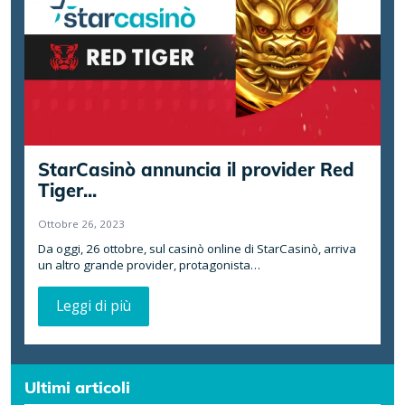
StarCasinò annuncia il provider Red
Tiger...
Ottobre 26, 2023
Da oggi, 26 ottobre, sul casinò online di StarCasinò, arriva
un altro grande provider, protagonista…
Leggi di più
Ultimi articoli