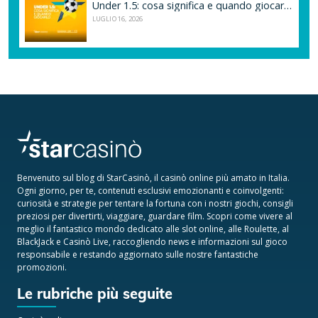
Under 1.5: cosa significa e quando giocarlo?
LUGLIO 16, 2026
Benvenuto sul blog di
StarCasinò
, il casinò online più amato in Italia.
Ogni giorno, per te, contenuti esclusivi emozionanti e coinvolgenti:
curiosità e strategie per tentare la fortuna con i nostri
giochi
, consigli
preziosi per divertirti, viaggiare, guardare film. Scopri come vivere al
meglio il fantastico mondo dedicato alle
slot online
, alle
Roulette
, al
BlackJack
e
Casinò Live
, raccogliendo news e
informazioni sul gioco
responsabile
e restando aggiornato sulle nostre fantastiche
promozioni
.
Le rubriche più seguite