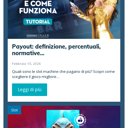
Payout: definizione, percentuali,
normative...
Febbraio 10, 2026
Quali sono le slot machine che pagano di più? Scopri come
scegliere il gioco migliore…
Leggi di più
Slot