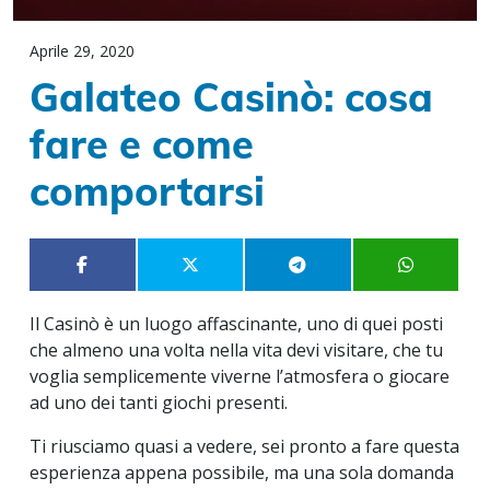
Aprile 29, 2020
Galateo Casinò: cosa
fare e come
comportarsi
Il Casinò è un luogo affascinante, uno di quei posti
che almeno una volta nella vita devi visitare, che tu
voglia semplicemente viverne l’atmosfera o giocare
ad uno dei tanti giochi presenti.
Ti riusciamo quasi a vedere, sei pronto a fare questa
esperienza appena possibile, ma una sola domanda