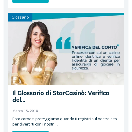
Glossario
Il Glossario di StarCasinò: Verifica
del...
Marzo 15, 2018
Ecco come ti proteggiamo quando ti registri sul nostro sito
per divertirti con i nostri…