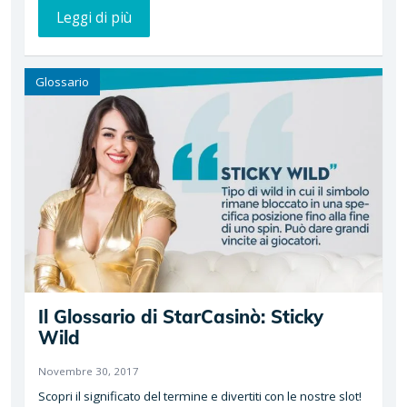
Leggi di più
Glossario
Il Glossario di StarCasinò: Sticky
Wild
Novembre 30, 2017
Scopri il significato del termine e divertiti con le nostre slot!