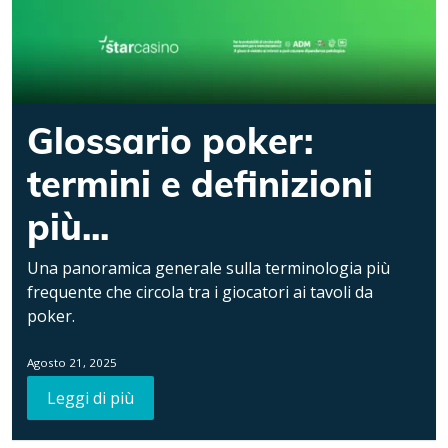
Glossario poker:
termini e definizioni
più...
Una panoramica generale sulla terminologia più
frequente che circola tra i giocatori ai tavoli da
poker.
Agosto 21, 2025
Leggi di più