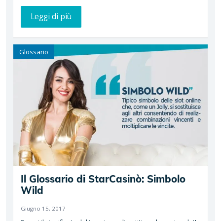
Leggi di più
Glossario
Il Glossario di StarCasinò: Simbolo
Wild
Giugno 15, 2017