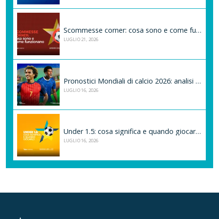
Scommesse corner: cosa sono e come funzionano
LUGLIO 21, 2026
Pronostici Mondiali di calcio 2026: analisi delle partite e consigli di giornata
LUGLIO 16, 2026
Under 1.5: cosa significa e quando giocarlo?
LUGLIO 16, 2026